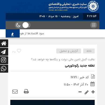
4:26:55
برابر با : Thursday - 6 August - 2
سود اقتصاد‌ها از هوش مصنوعی
خانه
گزارش و تحلیل
38
عاقبت گسل تامین مالی دولت و بنگاه‌ها چه خواهد شد؟
نطفه جدید رکود‌تورمی
کد خبر : 17121
۲۰ آذر ۱۴۰۲ - ۱۱:۵۰