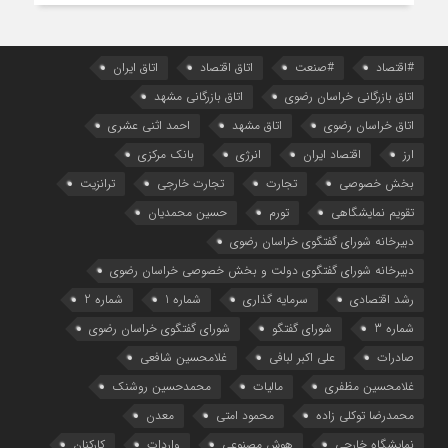
#اقتصاد
#صنعت
اتاق اقتصاد
اتاق ایران
اتاق بازرگانی خراسان رضوی
اتاق بازرگانی مشهد
اتاق خراسان رضوی
اتاق مشهد
احمد اثنی عشری
ارز
اقتصاد ایران
انرژی
بانک مرکزی
بخش خصوصی
تجارت
تجارت خارجی
ترانزیت
تقویم نمایشگاهی
تورم
حسین محمدیان
دبیرخانه شورای گفتگوی خراسان رضوی
دبیرخانه شورای گفتگوی دولت و بخش خصوصی خراسان رضوی
رشد اقتصادی
سرمایه گذاری
شماره 1
شماره 2
شماره 3
شورای گفتگو
شورای گفتگوی خراسان رضوی
صادرات
علی اکبر لبافی
غلامحسین شافعی
غلامحسین مظفری
مالیات
محمدحسین روشنک
محمدرضا توکلی زاده
محمود امتی
معدن
نمایشگاه خارجی
هوش مصنوعی
واردات
کارکنان