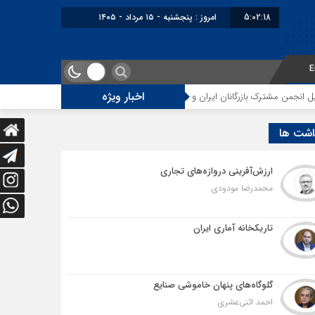
5:02:19
برابر با : Thursday - 6 August - 2026
E
اخبار ویژه
نان ایران و عراق در مشهد
رکورد تولید زعفران در گرو مدیریت بازار کار فصل بر
اشت ها
ارزش‌آفرینی دروازه‌های تجاری
محمدرضا مودودی
تاریکخانه آماری ایران
گلوگاه‌های پنهان خاموشی صنایع
احمد اثنی‌عشری