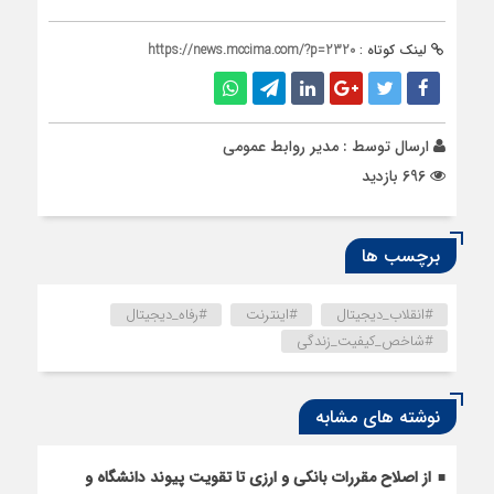
لینک کوتاه :
https://news.mccima.com/?p=2320
ارسال توسط :
مدیر روابط عمومی
696 بازدید
برچسب ها
#انقلاب_دیجیتال
#اینترنت
#رفاه_دیجیتال
#شاخص_کیفیت_زندگی
نوشته های مشابه
از اصلاح مقررات بانکی و ارزی تا تقویت پیوند دانشگاه و