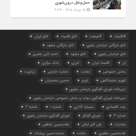
حمل‌ونقل درون‌شهری
۱۵ مرداد ۱۴۰۵ - ۹:۳۳
#اقتصاد
#صنعت
اتاق اقتصاد
اتاق ایران
اتاق بازرگانی خراسان رضوی
اتاق بازرگانی مشهد
اتاق خراسان رضوی
اتاق مشهد
احمد اثنی عشری
ارز
اقتصاد ایران
انرژی
بانک مرکزی
بخش خصوصی
تجارت
تجارت خارجی
ترانزیت
تقویم نمایشگاهی
تورم
حسین محمدیان
دبیرخانه شورای گفتگوی خراسان رضوی
دبیرخانه شورای گفتگوی دولت و بخش خصوصی خراسان رضوی
رشد اقتصادی
سرمایه گذاری
شماره 1
شماره 2
شماره 3
شورای گفتگو
شورای گفتگوی خراسان رضوی
صادرات
علی اکبر لبافی
غلامحسین شافعی
غلامحسین مظفری
مالیات
محمدحسین روشنک