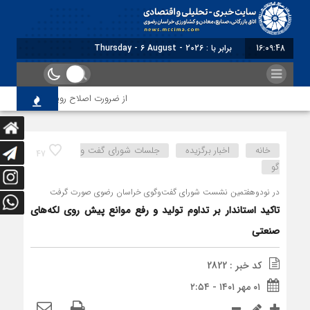
16:09:49
برابر با : Thursday - 6 August - 2026
از ضرورت اصلاح رویه‌های بازرسی تا لزوم 
خانه
اخبار برگزیده
جلسات شورای گفت و
47
گو
در نودوهفتمین نشست شورای گفت‌وگوی خراسان رضوی صورت گرفت
تاکید استاندار بر تداوم تولید و رفع موانع پیش روی لکه‌های
صنعتی
کد خبر : 2822
۰۱ مهر ۱۴۰۱ - ۲:۵۴