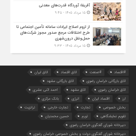
آفریقا؛ آوردگاه قدرت‌های معدنی
۱۵ مرداد ۱۴۰۵ - ۹:۴۵
از لزوم اصلاح ایرادات سامانه تأمین اجتماعی تا
طرح اختلافات مرجع صدور مجوز شرکت‌های
حمل‌ونقل درون‌شهری
۱۵ مرداد ۱۴۰۵ - ۹:۳۳
#اقتصاد
#صنعت
اتاق اقتصاد
اتاق ایران
اتاق بازرگانی خراسان رضوی
اتاق بازرگانی مشهد
اتاق خراسان رضوی
اتاق مشهد
احمد اثنی عشری
ارز
اقتصاد ایران
انرژی
بانک مرکزی
بخش خصوصی
تجارت
تجارت خارجی
ترانزیت
تقویم نمایشگاهی
تورم
حسین محمدیان
دبیرخانه شورای گفتگوی خراسان رضوی
دبیرخانه شورای گفتگوی دولت و بخش خصوصی خراسان رضوی