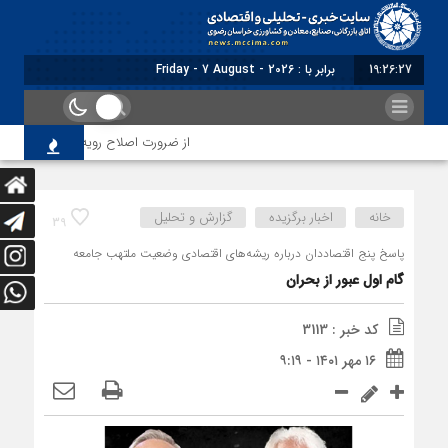
19:26:28
برابر با : Friday - 7 August - 2026
از ضرورت اصلاح رویه‌های بازرسی تا لزوم ا
خانه
اخبار برگزیده
گزارش و تحلیل
39
پاسخ پنج اقتصاددان درباره ریشه‌های اقتصادی وضعیت ملتهب جامعه
گام اول عبور از بحران
کد خبر : 3113
۱۶ مهر ۱۴۰۱ - ۹:۱۹