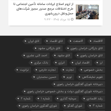
از لزوم اصلاح ایرادات سامانه تأمین اجتماعی تا
طرح اختلافات مرجع صدور مجوز شرکت‌های
حمل‌ونقل درون‌شهری
۱۵ مرداد ۱۴۰۵ - ۹:۳۳
#اقتصاد
#صنعت
اتاق اقتصاد
اتاق ایران
اتاق بازرگانی خراسان رضوی
اتاق بازرگانی مشهد
اتاق خراسان رضوی
اتاق مشهد
احمد اثنی عشری
ارز
اقتصاد ایران
انرژی
بانک مرکزی
بخش خصوصی
تجارت
تجارت خارجی
ترانزیت
تقویم نمایشگاهی
تورم
حسین محمدیان
دبیرخانه شورای گفتگوی خراسان رضوی
دبیرخانه شورای گفتگوی دولت و بخش خصوصی خراسان رضوی
رشد اقتصادی
سرمایه گذاری
شماره 1
شماره 2
شماره 3
شورای گفتگو
شورای گفتگوی خراسان رضوی