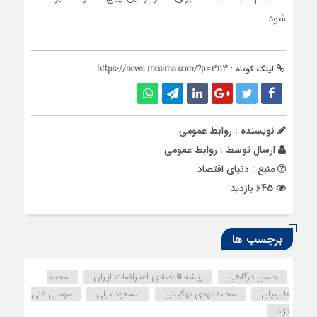
شود.
لینک کوتاه :
https://news.mccima.com/?p=3113
نویسنده : روابط عمومی
ارسال توسط :
روابط عمومی
منبع : دنیای اقتصاد
645 بازدید
برچسب ها
حسن درگاهی
ریشه اقتصادی اعتراضات ایران
محمد
طبیبیان
محمدمهدی بهکیش
مسعود نیلی
موسی غنی
نژاد