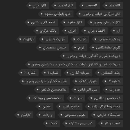
#اقتصاد
#صنعت
اتاق اقتصاد
اتاق ایران
اتاق بازرگانی خراسان رضوی
اتاق بازرگانی مشهد
اتاق خراسان رضوی
اتاق مشهد
احمد اثنی عشری
ارز
اقتصاد ایران
انرژی
بانک مرکزی
بخش خصوصی
تجارت
تجارت خارجی
ترانزیت
تقویم نمایشگاهی
تورم
حسین محمدیان
دبیرخانه شورای گفتگوی خراسان رضوی
دبیرخانه شورای گفتگوی دولت و بخش خصوصی خراسان رضوی
رشد اقتصادی
سرمایه گذاری
شماره 1
شماره 2
شماره 3
شورای گفتگو
شورای گفتگوی خراسان رضوی
صادرات
علی اکبر لبافی
غلامحسین شافعی
غلامحسین مظفری
مالیات
محمدحسین روشنک
محمدرضا توکلی زاده
محمود امتی
معدن
نمایشگاه خارجی
هوش مصنوعی
واردات
کارکنان
کسب و کار
کمیسیون مشترک
گمرک