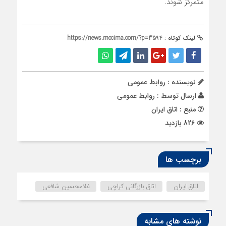
متمرکز شوند.
لینک کوتاه :
https://news.mccima.com/?p=3594
نویسنده : روابط عمومی
ارسال توسط :
روابط عمومی
منبع : اتاق ایران
826 بازدید
برچسب ها
اتاق ایران
اتاق بازرگانی کراچی
غلامحسین شافعی
نوشته های مشابه