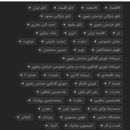
#اقتصاد
#صنعت
اتاق اقتصاد
اتاق ایران
اتاق بازرگانی خراسان رضوی
اتاق بازرگانی مشهد
اتاق خراسان رضوی
اتاق مشهد
احمد اثنی عشری
ارز
اقتصاد ایران
انرژی
بانک مرکزی
بخش خصوصی
تجارت
تجارت خارجی
ترانزیت
تقویم نمایشگاهی
تورم
حسین محمدیان
دبیرخانه شورای گفتگوی خراسان رضوی
دبیرخانه شورای گفتگوی دولت و بخش خصوصی خراسان رضوی
رشد اقتصادی
سرمایه گذاری
شماره 1
شماره 2
شماره 3
شورای گفتگو
شورای گفتگوی خراسان رضوی
صادرات
علی اکبر لبافی
غلامحسین شافعی
غلامحسین مظفری
مالیات
محمدحسین روشنک
محمدرضا توکلی زاده
محمود امتی
معدن
نمایشگاه خارجی
هوش مصنوعی
واردات
کارکنان
کسب و کار
کمیسیون مشترک
گمرک