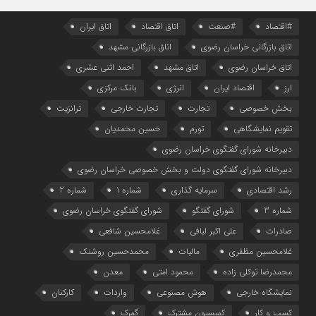
#اقتصاد
#صنعت
اتاق اقتصاد
اتاق ایران
اتاق بازرگانی خراسان رضوی
اتاق بازرگانی مشهد
اتاق خراسان رضوی
اتاق مشهد
احمد اثنی عشری
ارز
اقتصاد ایران
انرژی
بانک مرکزی
بخش خصوصی
تجارت
تجارت خارجی
ترانزیت
تقویم نمایشگاهی
تورم
حسین محمدیان
دبیرخانه شورای گفتگوی خراسان رضوی
دبیرخانه شورای گفتگوی دولت و بخش خصوصی خراسان رضوی
رشد اقتصادی
سرمایه گذاری
شماره 1
شماره 2
شماره 3
شورای گفتگو
شورای گفتگوی خراسان رضوی
صادرات
علی اکبر لبافی
غلامحسین شافعی
غلامحسین مظفری
مالیات
محمدحسین روشنک
محمدرضا توکلی زاده
محمود امتی
معدن
نمایشگاه خارجی
هوش مصنوعی
واردات
کارکنان
کسب و کار
کمیسیون مشترک
گمرک