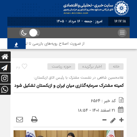
16:17:19
برابر با : Friday - 7 August - 202
از ضرورت اصلاح رویه‌های بازرسی تا لزوم اصلاح حکمرانی
خانه
اخبار برگزیده
حوزه ریاست
36
غلامحسین شافعی در نشست مشترک با رئیس اتاق ازبکستان:
کمیته مشترک سرمایه‌گذاری میان ایران و ازبکستان تشکیل شود
کد خبر : 6564
۲۱ اسفند ۱۴۰۱ - ۱۸:۵۴