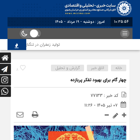
10:35:54
برابر با : Monday - 10 A
تولید زعفران در تنگنای مقررات ارزی و ا
خانه
اتاق خبر
گزارش و تحلیل
8
چهار گام برای بهبود تفکر پربازده
کد خبر : 77133
۰۷ تیر ۱۴۰۵ - ۱۱:۲۶