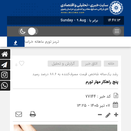
14:47:13
برابر با : Sunday - 9 August - 2026
ترمز تورم ماهانه خراسان رضوی کشیده شد؛ ف
خانه
اتاق خبر
گزارش و تحلیل
5
رشد یک‌ساله شاخص قیمت مصرف‌کننده به ۸۸.۶ درصد رسید
پنج راهکار مهار تورم
کد خبر : 77144
۰۷ تیر ۱۴۰۵ - ۱۳:۲۵