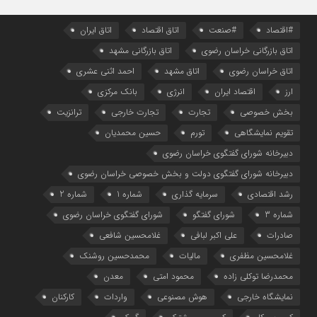
#اقتصاد
#صنعت
اتاق اقتصاد
اتاق ایران
اتاق بازرگانی خراسان رضوی
اتاق بازرگانی مشهد
اتاق خراسان رضوی
اتاق مشهد
احمد اثنی عشری
ارز
اقتصاد ایران
انرژی
بانک مرکزی
بخش خصوصی
تجارت
تجارت خارجی
ترانزیت
تقویم نمایشگاهی
تورم
حسین محمدیان
دبیرخانه شورای گفتگوی خراسان رضوی
دبیرخانه شورای گفتگوی دولت و بخش خصوصی خراسان رضوی
رشد اقتصادی
سرمایه گذاری
شماره 1
شماره 2
شماره 3
شورای گفتگو
شورای گفتگوی خراسان رضوی
صادرات
علی اکبر لبافی
غلامحسین شافعی
غلامحسین مظفری
مالیات
محمدحسین روشنک
محمدرضا توکلی زاده
محمود امتی
معدن
نمایشگاه خارجی
هوش مصنوعی
واردات
کارکنان