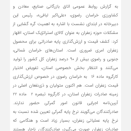
به گزارش روابط عمومی اتاق بازرگانی صنایع، معادن و
کشاورزی خراسان رضوی، «علی‌اکبر لبافی»، رئیس این
دبیرخانه در ابتدای نشست با اشاره به اهمیت گره گشایی از
مشکلات حوزه زعفران به عنوان کالای استراتژیک استان، اظهار
کرد: کشف قیمت و ارزش‌گذاری پایه صادراتی برای محصول
زعفران امری ضروری است. استان‌های خراسان شمالی،
جنوبی و رضوی بیش از ۹۰ درصد زعفران کل کشور را تولید
می‌کنند و انتظار بخش خصوصی استان، تفویض اختیار
کارگروه ماده 16 به خراسان رضوی در خصوص ارزش‌گذاری
قیمت زعفران است. هم اکنون متولیان و ذی‌نفعان اصلی در
زمینه صادرات زعفران استان، در کارگروه تبصره 2 ماده 22
آیین‌نامه اجرایی قانون امور گمرکی حضور ندارند.
صادرکنندگان می‌گویند نرخ پایه گمرکی تعیین شده نسبت به
نرخ پایه عملیاتی زعفران، بسیار زیاد است و هنگامی که
صادرات زعفران صورت می‌گیرد، صادرکنندگان ناچار هستند