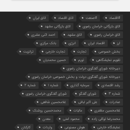
#اقتصاد
#صنعت
اتاق اقتصاد
اتاق ایران
اتاق بازرگانی خراسان رضوی
اتاق بازرگانی مشهد
اتاق خراسان رضوی
اتاق مشهد
احمد اثنی عشری
ارز
اقتصاد ایران
انرژی
بانک مرکزی
بخش خصوصی
تجارت
تجارت خارجی
ترانزیت
تقویم نمایشگاهی
تورم
حسین محمدیان
دبیرخانه شورای گفتگوی خراسان رضوی
دبیرخانه شورای گفتگوی دولت و بخش خصوصی خراسان رضوی
رشد اقتصادی
سرمایه گذاری
شماره 1
شماره 2
شماره 3
شورای گفتگو
شورای گفتگوی خراسان رضوی
صادرات
علی اکبر لبافی
غلامحسین شافعی
غلامحسین مظفری
مالیات
محمدحسین روشنک
محمدرضا توکلی زاده
محمود امتی
معدن
نمایشگاه خارجی
هوش مصنوعی
واردات
کارکنان