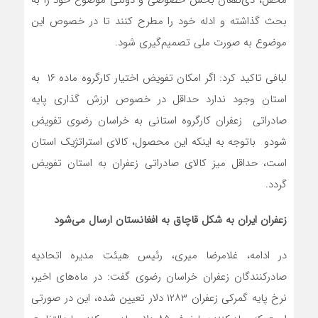
محفل، ذی‌نفعان بخش خصوصی و دولتی موضوع خود را به
بحث گذاشته و ادله خود را مطرح کنند تا در خصوص این
موضوع به صورت ملی تصمیم‌گیری شود.
لبافی تاکید کرد: اگر امکان تفویض اختیار کارگروه ماده ۱۶ به
استان وجود ندارد حداقل در خصوص ارزش گذاری پایه
صادراتی زعفران کارگروه استانی به خراسان رضوی تفویض
شودو باتوجه به اینکه این محصول، کالای استراتژیک استان
است، حداقل میز کالای صادراتی زعفران به استان تفویض
گردد.
زعفران ایران به شکل قاچاق به افغانستان ارسال می‌شود
در ادامه، غلامرضا میری، رئیس هیئت مدیره اتحادیه
صادرکنندگان زعفران خراسان رضوی گفت: در ماه‌های اخیر،
نرخ پایه گمرکی زعفران ۱۲۸۳ دلار تعیین شده، این در صورتی