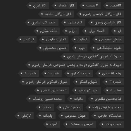
#اقتصاد
#صنعت
اتاق اقتصاد
اتاق ایران
اتاق بازرگانی خراسان رضوی
اتاق بازرگانی مشهد
اتاق خراسان رضوی
اتاق مشهد
احمد اثنی عشری
ارز
اقتصاد ایران
انرژی
بانک مرکزی
بخش خصوصی
تجارت
تجارت خارجی
ترانزیت
تقویم نمایشگاهی
تورم
حسین محمدیان
دبیرخانه شورای گفتگوی خراسان رضوی
دبیرخانه شورای گفتگوی دولت و بخش خصوصی خراسان رضوی
رشد اقتصادی
سرمایه گذاری
شماره 1
شماره 2
شماره 3
شورای گفتگو
شورای گفتگوی خراسان رضوی
صادرات
علی اکبر لبافی
غلامحسین شافعی
غلامحسین مظفری
مالیات
محمدحسین روشنک
محمدرضا توکلی زاده
محمود امتی
معدن
نمایشگاه خارجی
هوش مصنوعی
واردات
کارکنان
کسب و کار
کمیسیون مشترک
گمرک