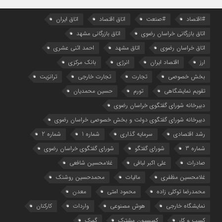
#اقتصاد
#صنعت
اتاق اقتصاد
اتاق ایران
اتاق بازرگانی خراسان رضوی
اتاق بازرگانی مشهد
اتاق خراسان رضوی
اتاق مشهد
احمد اثنی عشری
ارز
اقتصاد ایران
انرژی
بانک مرکزی
بخش خصوصی
تجارت
تجارت خارجی
ترانزیت
تقویم نمایشگاهی
تورم
حسین محمدیان
دبیرخانه شورای گفتگوی خراسان رضوی
دبیرخانه شورای گفتگوی دولت و بخش خصوصی خراسان رضوی
رشد اقتصادی
سرمایه گذاری
شماره 1
شماره 2
شماره 3
شورای گفتگو
شورای گفتگوی خراسان رضوی
صادرات
علی اکبر لبافی
غلامحسین شافعی
غلامحسین مظفری
مالیات
محمدحسین روشنک
محمدرضا توکلی زاده
محمود امتی
معدن
نمایشگاه خارجی
هوش مصنوعی
واردات
کارکنان
کسب و کار
کمیسیون مشترک
گمرک