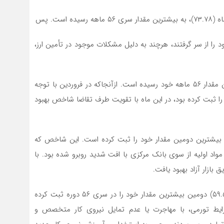
ست. پس
د را از سر گرفتند، هرچند به دلیل مشکلات موجود در تأمین ارز،
شاخص میزان سفارشات جدید مشتریان (۷۰.۰۹) به بیشترین مقدار ۵۶ ماهه خود رسیده است. ازآنجاکه در فروردین با توجه
را ثبت کرده بود، در این ماه با تقویت طرف تقاضا شاخص بهبود
 تحویل سفارش (۶۶.۶۵) در این ماه بیشترین دومین مقدار خود را ثبت کرده است. این شاخص که
اد اولیه از سوی بانک مرکزی با افت شدید روبرو شده بود. با
 بازار آزاد بهبود یافت.
شاخص میزان استخدام نیروی انسانی در اردیبهشت‌ماه (۵۹.۵۶) دومین بیشترین مقدار خود را در سری ۵۶ دوره ثبت کرده
ایط تورمی، با مهاجرت یا عدم تمایل نیروی کار متخصص و