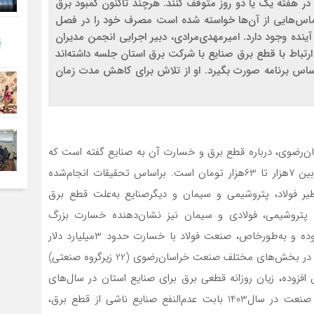
ر هفته یک یا دو روز متوقف کنند. هرچند تاکنون کمبود برق
تماس‌هایی از آن‌ها خواسته شده است مصرف خود را در فصل
ده وجود دارد. امیر‌مهدی‌مرادی، دبیر اجرایی انجمن مدیران
ر ارتباط با قطع برق صنایع با شرکت برق استان جلسه داشته‌اند
اس برنامه صورت بگیرد. او از تلاش برای کاهش مدت زمان
اسان‌رضوی، درباره قطع برق و خسارت آن به صنایع گفته است که
خسارت ناشی از قطع برق برای صنایع برای هر کیلو وات بین 7‌هزار تا 63‌هزار تومان است. براساس تحقیقات انجام‌شده
فولاد، پتروشیمی و سیمان و دیگر‌صنایع به‌علت قطع برق
پتروشیمی، فولادی و سیمان نیز نشان‌دهنده خسارت بزرگ
عدم‌النفعی بالغ بر 4‌ تا‌‌ 5 میلیارد دلار به‌دلیل قطعی برق بوده و به‌طور‌خاص، صنعت فولاد با خسارت حدود 3‌میلیارد دلار
مواجه است. وی یادآور شد: براساس محاسبات صورت‌گرفته در بخش‌های مختلف صنعت خراسان‌رضوی (22 زیرگروه صنعتی)
ش افزوده، زیان روزانه قطعی برق برای صنایع استان در سال‌های
1402-1403 محاسبه شده است. میزان زیان روزانه تعطیلی صنعت در سال‌1403 بابت عدم‌النفع صنایع ناشی از قطع برق،