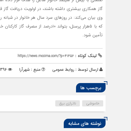
گاز همکاری بیشتری داشته باشند، در اولویت دریافت گاز ق
که با ۵‌هزار پرسنل‌، بتواند 10درصد از
تأمین شود.
لینک کوتاه :
https://news.mccima.com/?p=41456
ارسال توسط :
روابط عمومی
منبع : شهرآرا
396 بازدید
برچسب ها
خاموشی
ناترازی برق
نوشته های مشابه