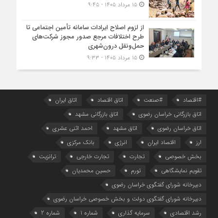
۱۵ مرداد ۱۴۰۵ - ۹:۴۵
از لزوم اصلاح ایرادات سامانه تأمین اجتماعی تا
طرح اختلافات مرجع صدور مجوز شرکت‌های
حمل‌ونقل درون‌شهری
۱۵ مرداد ۱۴۰۵ - ۹:۳۳
#اقتصاد
#صنعت
اتاق اقتصاد
اتاق ایران
اتاق بازرگانی خراسان رضوی
اتاق بازرگانی مشهد
اتاق خراسان رضوی
اتاق مشهد
احمد اثنی عشری
ارز
اقتصاد ایران
انرژی
بانک مرکزی
بخش خصوصی
تجارت
تجارت خارجی
ترانزیت
تقویم نمایشگاهی
تورم
حسین محمدیان
دبیرخانه شورای گفتگوی خراسان رضوی
دبیرخانه شورای گفتگوی دولت و بخش خصوصی خراسان رضوی
رشد اقتصادی
سرمایه گذاری
شماره 1
شماره 2