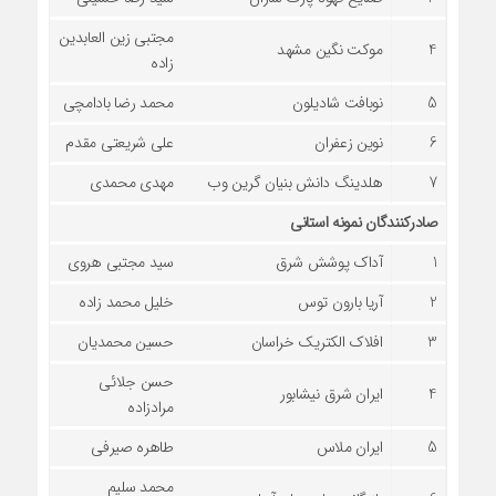
مجتبی زین العابدین
4
موکت نگین مشهد
زاده
5
نوبافت شادیلون
محمد رضا بادامچی
6
نوین زعفران
علی شریعتی مقدم
7
هلدینگ دانش بنیان گرین وب
مهدی محمدی
صادرکنندگان نمونه استانی
1
آداک پوشش شرق
سید مجتبی هروی
2
آریا بارون توس
خلیل محمد زاده
3
افلاک الکتریک خراسان
حسین محمدیان
حسن جلائی
4
ایران شرق نیشابور
مرادزاده
5
ایران ملاس
طاهره صیرفی
محمد سلیم