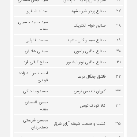
27
صنایع پودر شیر مشهد
عبداله شاطری
سید حمید حسینی
28
صنایع خیام الکتریک
مقدم
29
صنایع سیم و کابل مشهد
محمد طغرایی
30
صنایع غذایی رضوی
مجتبی هادیان
31
صنایع غذایی نوبر نیشابور
صالح کیانی فرد
احمد نصر الله زاده
32
قاشق چنگال درسا
فریدی
33
کاروان تندیس توس
حمیدرضا خاکی
حسن قاسمیان
34
کالا کودک توس
مقدم
محسن شریعتی
35
کشت و صنعت شیفته آرای شرق
دستجردان