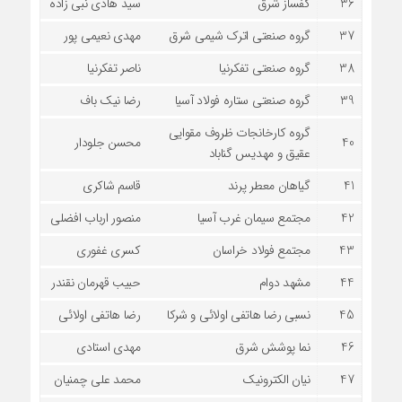
36
کفساز شرق
سید هادی نبی زاده
37
گروه صنعتی اترک شیمی شرق
مهدی نعیمی پور
38
گروه صنعتی تفکرنیا
ناصر تفکرنیا
39
گروه صنعتی ستاره فولاد آسیا
رضا نیک باف
گروه کارخانجات ظروف مقوایی
40
محسن جلودار
عقیق و مهدیس گناباد
41
گیاهان معطر پرند
قاسم شاکری
42
مجتمع سیمان غرب آسیا
منصور ارباب افضلی
43
مجتمع فولاد خراسان
کسری غفوری
44
مشهد دوام
حبیب قهرمان نقندر
45
نسبی رضا هاتفی اولائی و شرکا
رضا هاتفی اولائی
46
نما پوشش شرق
مهدی استادی
47
نیان الکترونیک
محمد علی چمنیان