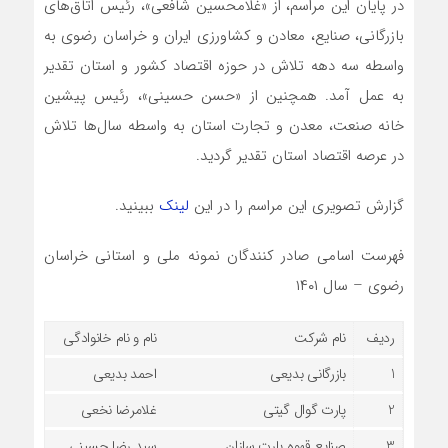
در پایان این مراسم، از «غلامحسین شافعی»، رئیس اتاق‌های
بازرگانی، صنایع، معادن و کشاورزی ایران و خراسان رضوی به
واسطه سه دهه تلاش در حوزه اقتصاد کشور و استان تقدیر
به عمل آمد. همچنین از «حسن حسینی»، رئیس پیشین
خانه صنعت، معدن و تجارت استان به واسطه سال‌ها تلاش
در عرصه اقتصاد استان تقدیر گردید.
گزارش تصویری این مراسم را در این
لینک
ببینید.
فهرست اسامی صادر کنندگان نمونه ملی و استانی خراسان
رضوی – سال ۱۴۰۱
ردیف
نام شرکت
نام و نام خانوادگی
1
بازرگانی بدیعی
احمد بدیعی
2
پارت گوال گیتی
غلامرضا نخعی
3
صنایع قهوه پارت سازان
سید رضا حسینی