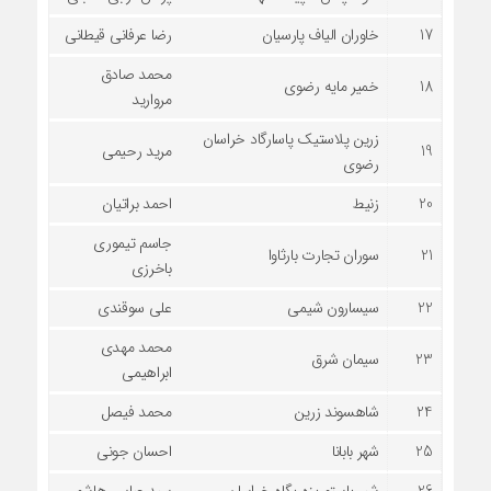
17
خاوران الیاف پارسیان
رضا عرفانی قیطانی
محمد صادق
18
خمیر مایه رضوی
مروارید
زرین پلاستیک پاسارگاد خراسان
19
مرید رحیمی
رضوی
20
زنیط
احمد براتیان
جاسم تیموری
21
سوران تجارت بارثاوا
باخرزی
22
سیسارون شیمی
علی سوقندی
محمد مهدی
23
سیمان شرق
ابراهیمی
24
شاهسوند زرین
محمد فیصل
25
شهر بابانا
احسان جونی
26
شیر پاستوریزه پگاه خراسان
سید عباس هاشمی