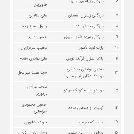
6
بازرگانی پیله وریان آریا
قناویزیان
7
بازرگانی زعفران اسفدان
علی سالاری
8
بازرگانی صباغ زاده
رسول صباغ زاده
9
بازرگانی میوه طلایی بیهق
حسین دارینی
10
پارت نورد لاهور
ذهیب سرفرازیان
11
پالایه سازان فرآیند توس
علی بهادری مقدم
تعاونی تولیدی-صادراتی
12
سید عمید میر عاقل
تولیدکنندگان پلیمر مشهد
محمد مرادی
13
تولیدی لوازم کودک مرادی
زرمهری
حسین محمودی
14
تولیدی و صنعتی سامد
خراسانی
15
حباب کف توس
جواد نیشابوری
16
حوله پاس سپید مشهد
پژمان ترابی انگجی