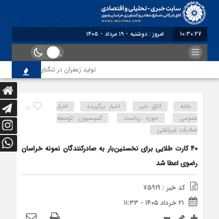
10:30:27
برابر با : Monday - 10 August
تولید زعفران در تنگنای مقررات ارزی و ا
خانه
اتاق خبر
اخبار برگزیده
اخبار
12
عمومی
حوزه ریاست
کمیسیون توسعه
صادرات غیرنفتی
۴۰ کارت طلایی برای نخستین‌بار به صادرکنندگان نمونه خراسان
رضوی اعطا شد
کد خبر : 75919
۲۱ خرداد ۱۴۰۵ - ۱۱:۳۳