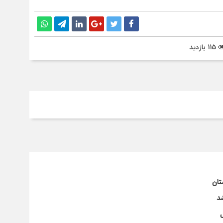
115 بازدید
تان
شد
ل