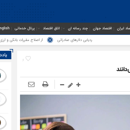
اد ایران
اقتصاد جهان
چند رسانه ای
اتاق اقتصاد
پرتال خدماتی
nglish
ردیابی دلارهای صادراتی
از اصلاح مقررات بانکی و ارزی تا تقویت پیو
یادد
6