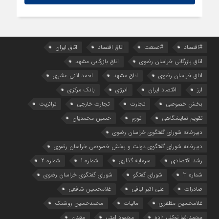
#اقتصاد
#صنعت
اتاق اقتصاد
اتاق ایران
اتاق بازرگانی خراسان رضوی
اتاق بازرگانی مشهد
اتاق خراسان رضوی
اتاق مشهد
احمد اثنی عشری
ارز
اقتصاد ایران
انرژی
بانک مرکزی
بخش خصوصی
تجارت
تجارت خارجی
ترانزیت
تقویم نمایشگاهی
تورم
حسین محمدیان
دبیرخانه شورای گفتگوی خراسان رضوی
دبیرخانه شورای گفتگوی دولت و بخش خصوصی خراسان رضوی
رشد اقتصادی
سرمایه گذاری
شماره 1
شماره 2
شماره 3
شورای گفتگو
شورای گفتگوی خراسان رضوی
صادرات
علی اکبر لبافی
غلامحسین شافعی
غلامحسین مظفری
مالیات
محمدحسین روشنک
محمدرضا توکلی زاده
محمود امتی
معدن