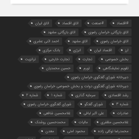
#اقتصاد
#صنعت
اتاق اقتصاد
اتاق ایران
اتاق بازرگانی خراسان رضوی
اتاق بازرگانی مشهد
اتاق خراسان رضوی
اتاق مشهد
احمد اثنی عشری
ارز
اقتصاد ایران
انرژی
بانک مرکزی
بخش خصوصی
تجارت
تجارت خارجی
ترانزیت
تقویم نمایشگاهی
تورم
حسین محمدیان
دبیرخانه شورای گفتگوی خراسان رضوی
دبیرخانه شورای گفتگوی دولت و بخش خصوصی خراسان رضوی
رشد اقتصادی
سرمایه گذاری
شماره 1
شماره 2
شماره 3
شورای گفتگو
شورای گفتگوی خراسان رضوی
صادرات
علی اکبر لبافی
غلامحسین شافعی
غلامحسین مظفری
مالیات
محمدحسین روشنک
محمدرضا توکلی زاده
محمود امتی
معدن