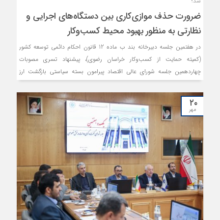
شد؛
ضرورت حذف موازی‌کاری بین دستگاه‌های اجرایی و
نظارتی به منظور بهبود محیط کسب‌وکار
در هفتمین جلسه دبیرخانه بند ب ماده 12 قانون احکام دائمی توسعه کشور
(کمیته حمایت از کسب‌وکار خراسان رضوی)، پیشنهاد تسری مصوبات
چهاردهمین جلسه شورای عالی اقتصاد پیرامون بسته سیاستی بازگشت ارز
حاصل از صادرات سال‌های 1397-1400 و رفع تعهد‌ ارزی 90 درصد جهت تسری
به سال بعد، مطرح و بررسی گردید. چگونگی عرضه لبنیات سنتی در واحدهای
۲۰
صنفی و الزامات بهداشتی مورد نیاز محصولات لبنی عرضه شده و ضرورت
مهر
داشتن شناسه بهداشتی، لزوم پذیرش آزمایش‌های یکسان و حذف موازی کاری
فی‌مابین ادارات کل بهداشت و استاندارد استان و چگونگی نظارت بهداشتی بر
واحدهای عرضه کننده نان حجیم و استاندارهای لازم پیرامون ارائه محصولات،
از دیگر دستورکارهای این جلسه بود که مطرح و بررسی شد.