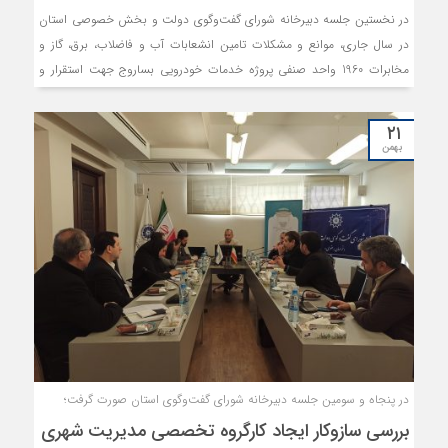
در نخستین جلسه دبیرخانه شورای گفت‌وگوی دولت و بخش خصوصی استان
در سال جاری، موانع و مشکلات تامین انشعابات آب و فاضلاب، برق، گاز و
مخابرات 1960 واحد صنفی پروژه خدمات خودرویی بساروج جهت استقرار و
ساماندهی مشاغل مزاحم سطح شهر مطرح گردید و راهکارهای رفع این
مشکلات بر اساس مصوبه یکصدوچهاردهمین نشست شورای گفت‌وگوی استان
۲۱
بررسی شد.
بهمن
در پنجاه و سومین جلسه دبیرخانه شورای گفت‌وگوی استان صورت گرفت؛
بررسی سازوکار ایجاد کارگروه تخصصی مدیریت شهری