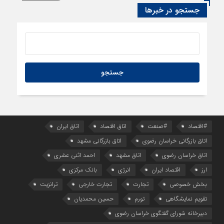
رسانه، حلقه پیوند میدان اقتصاد و عرصه تصمیم‌گیری است
جستجو در خبرها
13 ساعت قبل
کدام گروههای کالایی مشمول واردات با رویه جدید ارز اشخاص
شدند؟
#اقتصاد
#صنعت
اتاق اقتصاد
اتاق ایران
اتاق بازرگانی خراسان رضوی
اتاق بازرگانی مشهد
اتاق خراسان رضوی
اتاق مشهد
احمد اثنی عشری
ارز
اقتصاد ایران
انرژی
بانک مرکزی
بخش خصوصی
تجارت
تجارت خارجی
ترانزیت
تقویم نمایشگاهی
تورم
حسین محمدیان
دبیرخانه شورای گفتگوی خراسان رضوی