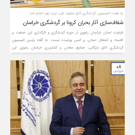
به همت کمیسیون گردشگری اتاق مشهد، طی دوره نهم انجام شد
شفاف‌سازی آثار بحران کرونا بر گردشگری خراسان
ظرفیت استان خراسان رضوی در حوزه گردشگری و اثرگذاری این صنعت بر
اقتصاد و اشتغال استان، بر کسی پوشیده نیست. به گفته رئیس کمیسیون
گردشگری اتاق بازرگانی، صنایع، معادن و کشاورزی خراسان رضوی، این
کمیسیون براساس اهداف و رسالت‌هایی که برعهده دارد، در چهار سال گذشته
تلاش کرده تا به بررسی وضعیت بازار هدف گردشگری در استان و شناسایی و
۰۸
گردآوری آیین‌نامه‌ها و قوانین این حوزه، با هدف رفع ابهامات و توسعه بازار
فروردین
گردشگری بپردازد.