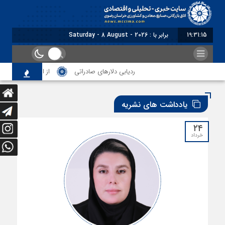
19:31:17
برابر با : Saturday - 8 August - 2026
ردیابی دلارهای صادراتی
از اصلاح مقررات بانکی و ارز
یادداشت های نشریه
۲۴
خرداد