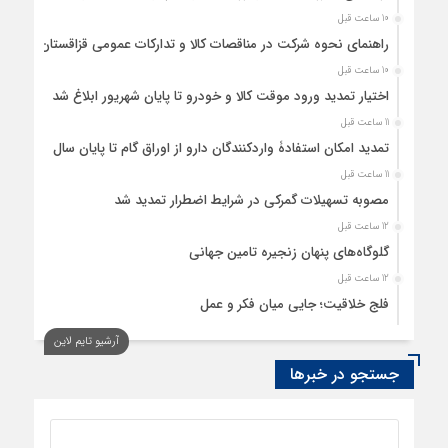
10 ساعت قبل
راهنمای نحوه شرکت در مناقصات کالا و تدارکات عمومی قزاقستان
10 ساعت قبل
اختیار تمدید ورود موقت کالا و خودرو تا پایان شهریور ابلاغ شد
11 ساعت قبل
تمدید امکان استفادۀ واردکنندگان دارو از اوراق گام تا پایان سال
11 ساعت قبل
مصوبه تسهیلات گمرکی در شرایط اضطرار تمدید شد
12 ساعت قبل
گلوگاه‌های پنهان زنجیره تامین جهانی
12 ساعت قبل
فلج خلاقیت؛ جایی میان فکر و عمل
12 ساعت قبل
آرشیو تایم لاین
رسانه، حلقه پیوند میدان اقتصاد و عرصه تصمیم‌گیری است
جستجو در خبرها
13 ساعت قبل
کدام گروههای کالایی مشمول واردات با رویه جدید ارز اشخاص
شدند؟