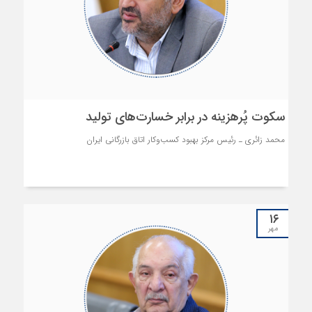
اقتصادی نیست؛ بلکه ضرورتی بنیادین در زیست مشترک جامعه است. اگر چه
انجام اقدامات خیرخواهانه از وظایف فعالین اقتصادی بوده و هست؛ اما
مسئولیت اجتماعی صرفا به «نیکوکاری» محدود نمی‌شود. بُعد مهم‌تر آن،
سازماندهی مطالبات عمومی و پیگیری حقوق شهروندان برای بهبود کیفیت
زندگی آحاد جامعه است.
سکوت پُرهزینه در برابر خسارت‌های تولید
محمد زائری ـ رئیس مرکز بهبود کسب‌وکار اتاق بازرگانی ایران
۱۶
مهر