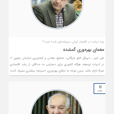
چرا «رشد» در اقتصاد ایران، سرمایه‌خور شده است؟
معمای بهره‌وری گمشده
علی کبیر ـ دبیرکل اتاق بازرگانی، صنایع، معادن و کشاورزی خراسان رضوی //
در ادبیات توسعه، هرگاه کشوری برای دستیابی به حداقلی از رشد اقتصادی
صرفا ناچار باشد بدون توجه به ارتقای بهره‌وری، «سرمایه بیشتری مصرف کند»،
در واقع به چرخه‌ای فرساینده قدم گذاشته است؛ چرخه‌ای که در آن، انباشت
سرمایه جایگزین ارتقای بهره‌وری می‌شود و بازده سرمایه‌گذاری به‌تدریج رو به
۱۱
افول می‌گذارد. اقتصاد ایران نیز سال‌هاست که در چنین دور باطلی گرفتار آمده
بهمن
است؛ شرایطی که در آن، رشد نه از مسیر نوآوری، بهبود کارایی، ارتقای
مهارت‌ها یا تحول فناوری، بلکه از طریق تزریق پیوسته سرمایه‌های جدید،
استفاده گسترده از منابع طبیعی و اتکای روزافزون به اعتبارات حاصل می‌شود.